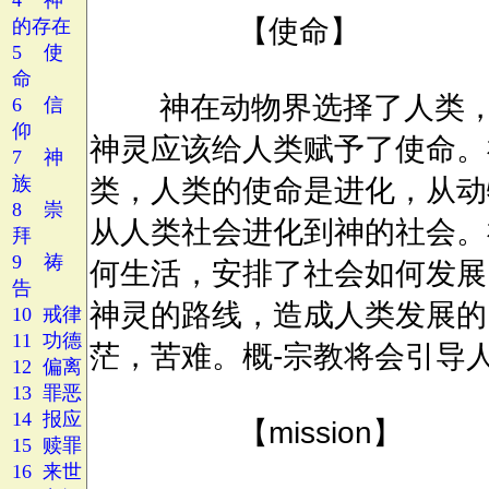
4 神
的存在
5 使
命
6 信
仰
7 神
族
8 崇
拜
9 祷
告
10 戒律
11 功德
12 偏离
13 罪恶
14 报应
15 赎罪
16 来世