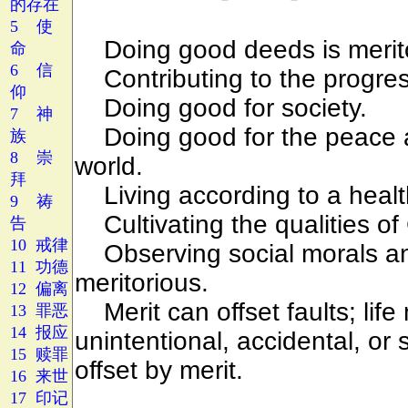
的存在
5 使
命
6 信
仰
7 神
族
8 崇
拜
9 祷
告
10 戒律
11 功德
12 偏离
13 罪恶
14 报应
15 赎罪
16 来世
17 印记