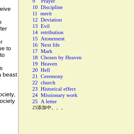
9 Prayer
10 Discipline
11 merit
12 Deviation
13 Evil
14 retribution
15 Atonement
16 Next life
17 Mark
18 Chosen by Heaven
19 Heaven
20 Hell
21 Ceremony
22 church
23 Historical effect
24 Missionary work
25 A letter
25添加中。。。