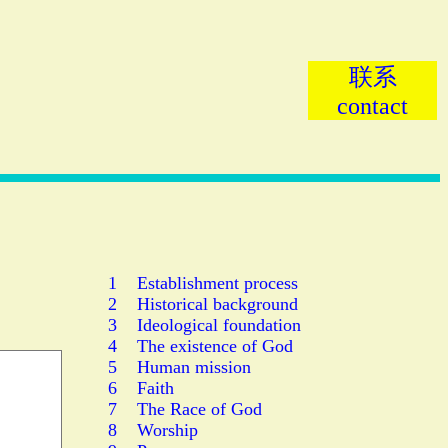
联系
contact
1 Establishment process
2 Historical background
3 Ideological foundation
4 The existence of God
5 Human mission
6 Faith
7 The Race of God
8 Worship