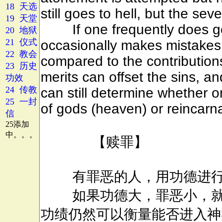
18 天选
19 天堂
20 地狱
21 仪式
22 教会
23 历史
功效
24 传教
25 一封
信
25添加
中。。。