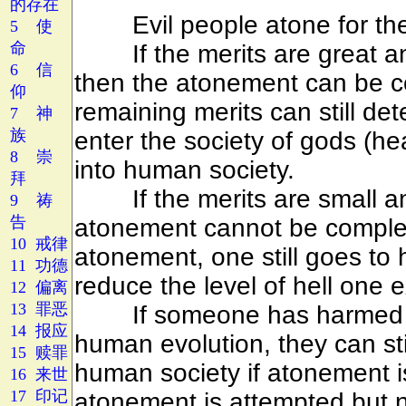
的存在
5 使
命
6 信
仰
7 神
族
8 崇
拜
9 祷
告
10 戒律
11 功德
12 偏离
13 罪恶
14 报应
15 赎罪
16 来世
17 印记