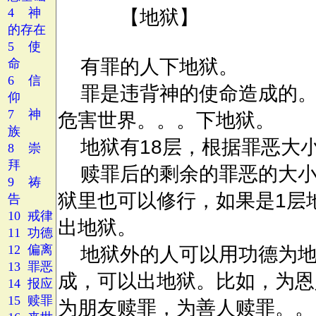
4 神
的存在
5 使
命
6 信
仰
7 神
族
8 崇
拜
9 祷
告
10 戒律
11 功德
12 偏离
13 罪恶
14 报应
15 赎罪