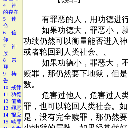
4 神
的存在
5 使
命
6 信
仰
7 神
族
8 崇
拜
9 祷
告
10 戒律
11 功德
12 偏离
13 罪恶
14 报应
15 赎罪